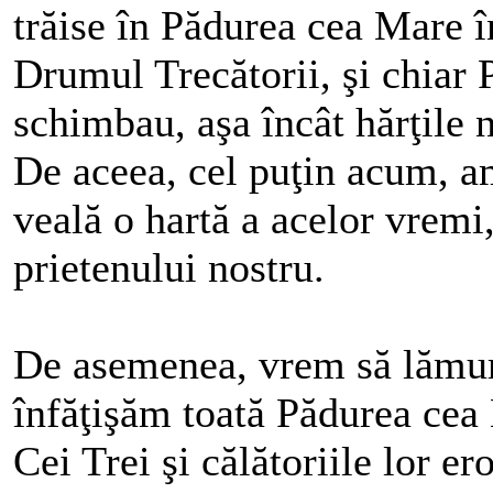
trăise în Pă­durea cea Mare în
Dru­mul Tre­cătorii, şi chiar
schimbau, aşa încât hăr­ţi­le
De aceea, cel pu­ţin a­cum, am
veală o hartă a a­ce­lor vremi,
prietenului nos­tru.
De asemenea, vrem să lămuri
înfăţişăm toată Pădurea cea M
Cei Trei şi călătoriile lor ero