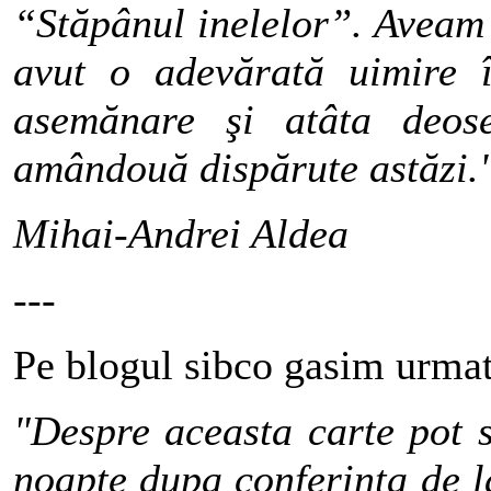
“Stăpânul inelelor”. Aveam 
avut o adevărată uimire î
asemănare şi atâta deose
amândouă dispărute astăzi.
Mihai-Andrei Aldea
---
Pe blogul sibco gasim urmat
"Despre aceasta carte pot 
noapte dupa conferinta de l