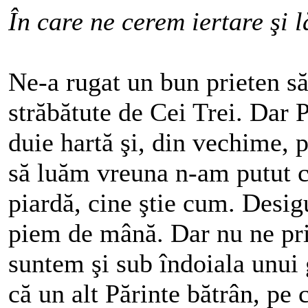
În care ne cerem iertare şi 
Ne‑a rugat un bun prieten să‑i
străbătute de Cei Trei. Dar 
duie hartă şi, din vechime, pu
să luăm vreuna n‑am putut că
piar­dă, cine ştie cum. Desig
piem de mână. Dar nu ne pri
sun­­­tem şi sub îndoiala unu
că un alt Părinte bătrân, pe ca