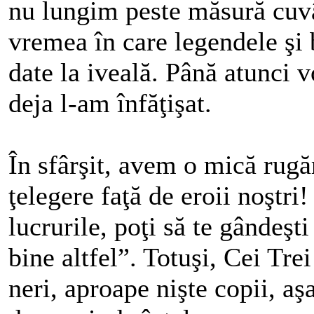
nu lungim peste măsură cuvânt
vremea în care legendele şi b
date la iveală. Până a­tun­ci 
deja l‑am înfăţişat.
În sfârşit, avem o mică rugămin
ţelegere faţă de eroii noştri! 
lucrurile, poţi să te gândeşt
bine altfel”. Totuşi, Cei Trei 
neri, aproape nişte copii, aşa